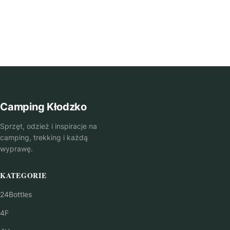
Camping Kłodzko
Sprzęt, odzież i inspiracje na
camping, trekking i każdą
wyprawę.
KATEGORIE
24Bottles
4F