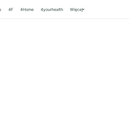
s
4F
4Home
4yourhealth
Więcej