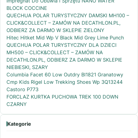
Impregnat Do Obuwia i Sprzętu NANO WATER
BLOCK COCCINE
QUECHUA POLAR TURYSTYCZNY DAMSKI MH100 –
CLICK&COLLECT – ZAMÓW NA DECATHLON.PL,
ODBIERZ ZA DARMO W SKLEPIE ZIELONY
Hitec Hitket Mid Wp V Black Mid Grey Lime Punch
QUECHUA POLAR TURYSTYCZNY DLA DZIECI
MH500 – CLICK&COLLECT – ZAMÓW NA
DECATHLON.PL, ODBIERZ ZA DARMO W SKLEPIE
NIEBIESKI, SZARY
Columbia Facet 60 Low Outdry Bl1821 Granatowy
Cmp Kids Rigel Low Trekking Shoes Wp 3Q13244
Castoro P773
FORCLAZ KURTKA PUCHOWA TREK 100 DOWN
CZARNY
Kategorie