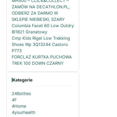
MH500 – CLICK&COLLECT –
ZAMÓW NA DECATHLON.PL,
ODBIERZ ZA DARMO W
SKLEPIE NIEBIESKI, SZARY
Columbia Facet 60 Low Outdry
Bl1821 Granatowy
Cmp Kids Rigel Low Trekking
Shoes Wp 3Q13244 Castoro
P773
FORCLAZ KURTKA PUCHOWA
TREK 100 DOWN CZARNY
Kategorie
24Bottles
4F
4Home
4yourhealth