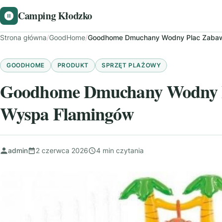
Camping Kłodzko
Strona główna
/
GoodHome
/
Goodhome Dmuchany Wodny Plac Zabaw 
GOODHOME
PRODUKT
SPRZĘT PLAŻOWY
Goodhome Dmuchany Wodny Pl
Wyspa Flamingów
admin
2 czerwca 2026
4 min czytania