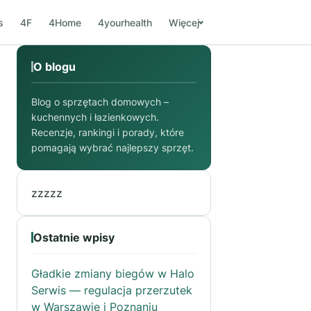
s
4F
4Home
4yourhealth
Więcej
O blogu
Blog o sprzętach domowych –
kuchennych i łazienkowych.
Recenzje, rankingi i porady, które
pomagają wybrać najlepszy sprzęt.
zzzzz
Ostatnie wpisy
Gładkie zmiany biegów w Halo
Serwis — regulacja przerzutek
w Warszawie i Poznaniu