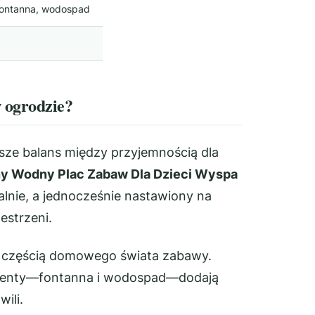
fontanna, wodospad
 ogrodzie?
ze balans między przyjemnością dla
 Wodny Plac Zabaw Dla Dzieci Wyspa
alnie, a jednocześnie nastawiony na
strzeni.
ę częścią domowego świata zabawy.
lementy—fontanna i wodospad—dodają
ili.