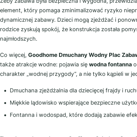
Żeby zabawa była bezpieczna i wygodna, przewidz
element, który pomaga zminimalizować ryzyko nie
dynamicznej zabawy. Dzieci mogą zjeżdżać i ponown
rodzice zyskują spokój, że konstrukcja została pom
najmłodszych.
Co więcej,
Goodhome Dmuchany Wodny Plac Zabaw 
także atrakcje wodne: pojawia się
wodna fontanna
o
charakter „wodnej przygody”, a nie tylko kąpieli w j
Dmuchana zjeżdżalnia dla dziecięcej frajdy i ruch
Miękkie lądowisko wspierające bezpieczne użyt
Fontanna i wodospad, które dodają zabawie ef