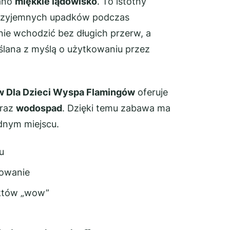
iano
miękkie lądowisko
. To istotny
przyjemnych upadków podczas
ie wchodzić bez długich przerw, a
yślana z myślą o użytkowaniu przez
Dla Dzieci Wyspa Flamingów
oferuje
raz
wodospad
. Dzięki temu zabawa ma
ednym miejscu.
u
kowanie
ektów „wow”