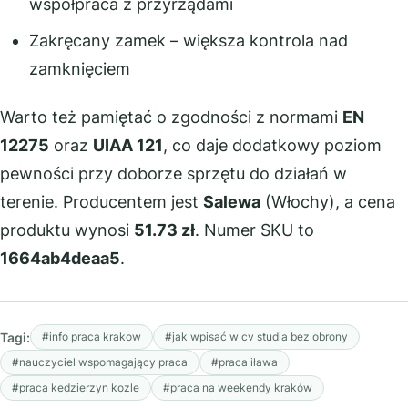
współpraca z przyrządami
Zakręcany zamek – większa kontrola nad
zamknięciem
Warto też pamiętać o zgodności z normami
EN
12275
oraz
UIAA 121
, co daje dodatkowy poziom
pewności przy doborze sprzętu do działań w
terenie. Producentem jest
Salewa
(Włochy), a cena
produktu wynosi
51.73 zł
. Numer SKU to
1664ab4deaa5
.
Tagi:
#info praca krakow
#jak wpisać w cv studia bez obrony
#nauczyciel wspomagający praca
#praca iława
#praca kedzierzyn kozle
#praca na weekendy kraków