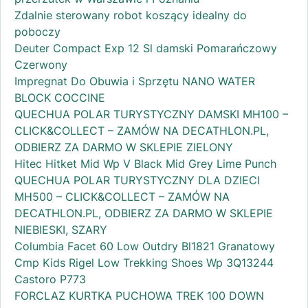
Zdalnie sterowany robot koszący idealny do
poboczy
Deuter Compact Exp 12 Sl damski Pomarańczowy
Czerwony
Impregnat Do Obuwia i Sprzętu NANO WATER
BLOCK COCCINE
QUECHUA POLAR TURYSTYCZNY DAMSKI MH100 –
CLICK&COLLECT – ZAMÓW NA DECATHLON.PL,
ODBIERZ ZA DARMO W SKLEPIE ZIELONY
Hitec Hitket Mid Wp V Black Mid Grey Lime Punch
QUECHUA POLAR TURYSTYCZNY DLA DZIECI
MH500 – CLICK&COLLECT – ZAMÓW NA
DECATHLON.PL, ODBIERZ ZA DARMO W SKLEPIE
NIEBIESKI, SZARY
Columbia Facet 60 Low Outdry Bl1821 Granatowy
Cmp Kids Rigel Low Trekking Shoes Wp 3Q13244
Castoro P773
FORCLAZ KURTKA PUCHOWA TREK 100 DOWN