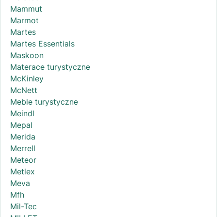
Mammut
Marmot
Martes
Martes Essentials
Maskoon
Materace turystyczne
McKinley
McNett
Meble turystyczne
Meindl
Mepal
Merida
Merrell
Meteor
Metlex
Meva
Mfh
Mil-Tec