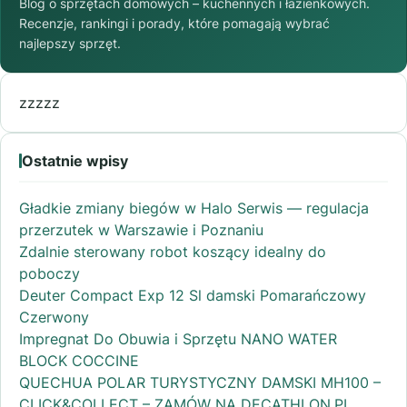
Blog o sprzętach domowych – kuchennych i łazienkowych.
Recenzje, rankingi i porady, które pomagają wybrać
najlepszy sprzęt.
zzzzz
Ostatnie wpisy
Gładkie zmiany biegów w Halo Serwis — regulacja
przerzutek w Warszawie i Poznaniu
Zdalnie sterowany robot koszący idealny do
poboczy
Deuter Compact Exp 12 Sl damski Pomarańczowy
Czerwony
Impregnat Do Obuwia i Sprzętu NANO WATER
BLOCK COCCINE
QUECHUA POLAR TURYSTYCZNY DAMSKI MH100 –
CLICK&COLLECT – ZAMÓW NA DECATHLON.PL,