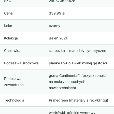
SKU
2908706ed42e
Cena
339.99 zł
Kolor
czarny
Kolekcja
jesień 2021
Cholewka
siateczka + materiały syntetyczne
Podeszwa środkowa
pianka EVA o zwiększonej gęstości
guma Continental™ (przyczepność
Podeszwa
na mokrych i suchych
zewnętrzna
nawierzchniach)
Technologia
Primegreen (materiały z recyklingu)
wędrówki, górskie wyprawy,