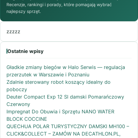
Recenzje, rankingi i porady, które pomagają wybrać
najlepszy sprzęt.
zzzzz
Ostatnie wpisy
Gładkie zmiany biegów w Halo Serwis — regulacja
przerzutek w Warszawie i Poznaniu
Zdalnie sterowany robot koszący idealny do
poboczy
Deuter Compact Exp 12 Sl damski Pomarańczowy
Czerwony
Impregnat Do Obuwia i Sprzętu NANO WATER
BLOCK COCCINE
QUECHUA POLAR TURYSTYCZNY DAMSKI MH100 –
CLICK&COLLECT – ZAMÓW NA DECATHLON.PL,