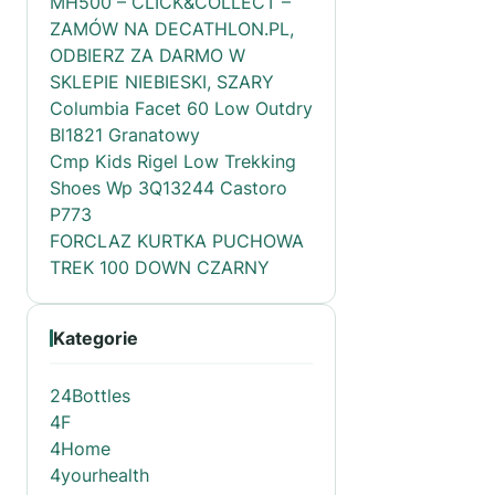
MH500 – CLICK&COLLECT –
ZAMÓW NA DECATHLON.PL,
ODBIERZ ZA DARMO W
SKLEPIE NIEBIESKI, SZARY
Columbia Facet 60 Low Outdry
Bl1821 Granatowy
Cmp Kids Rigel Low Trekking
Shoes Wp 3Q13244 Castoro
P773
FORCLAZ KURTKA PUCHOWA
TREK 100 DOWN CZARNY
Kategorie
24Bottles
4F
4Home
4yourhealth