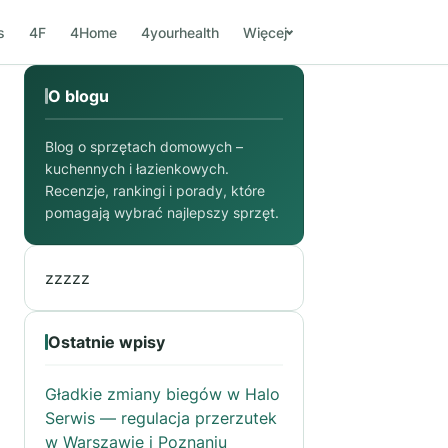
s
4F
4Home
4yourhealth
Więcej
O blogu
Blog o sprzętach domowych –
kuchennych i łazienkowych.
Recenzje, rankingi i porady, które
pomagają wybrać najlepszy sprzęt.
zzzzz
Ostatnie wpisy
Gładkie zmiany biegów w Halo
Serwis — regulacja przerzutek
w Warszawie i Poznaniu