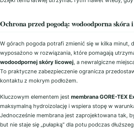
Dzięki temu łatwiej utrzymać rytm nawet wtedy, gdy 
Ochrona przed pogodą: wodoodporna skór
W górach pogoda potrafi zmienić się w kilka minut, 
wyposażono w rozwiązania, które pomagają utrzym
wodoodpornej skóry licowej
, a newralgiczne miejs
To praktyczne zabezpieczenie ogranicza przedostawa
kontaktu z mokrym podłożem.
Kluczowym elementem jest
membrana GORE-TEX Ex
maksymalną hydroizolację i wspiera stopę w warunk
Jednocześnie membrana jest zaprojektowana tak, b
but nie staje się „pułapką” dla potu podczas dłuższe