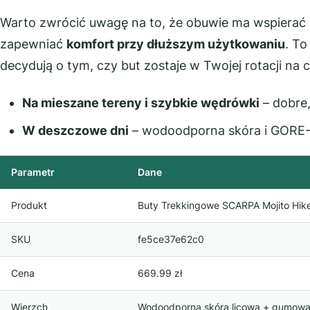
Warto zwrócić uwagę na to, że obuwie ma wspierać 
zapewniać
komfort przy dłuższym użytkowaniu
. To
decydują o tym, czy but zostaje w Twojej rotacji na 
Na mieszane tereny i szybkie wędrówki
– dobre,
W deszczowe dni
– wodoodporna skóra i GORE-
Parametr
Dane
Produkt
Buty Trekkingowe SCARPA Mojito Hik
SKU
fe5ce37e62c0
Cena
669.99 zł
Wierzch
Wodoodporna skóra licowa + gumowa