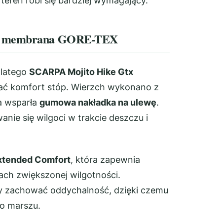
teren robi się bardziej wymagający.
a i membrana GORE-TEX
dlatego
SCARPA Mojito Hike Gtx
ać komfort stóp. Wierzch wykonano z
ca wsparła
gumowa nakładka na ulewę
.
nie się wilgoci w trakcie deszczu i
tended Comfort
, która zapewnia
ach zwiększonej wilgotności.
y zachować oddychalność, dzięki czemu
go marszu.