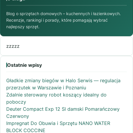
Blog o sprzętach domowych – kuchennych i łazienkowych.
Recenzje, rankingi i porady, które pomagają wybrać
najlepszy sprzęt.
zzzzz
Ostatnie wpisy
Gładkie zmiany biegów w Halo Serwis — regulacja
przerzutek w Warszawie i Poznaniu
Zdalnie sterowany robot koszący idealny do
poboczy
Deuter Compact Exp 12 Sl damski Pomarańczowy
Czerwony
Impregnat Do Obuwia i Sprzętu NANO WATER
BLOCK COCCINE