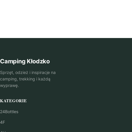
Camping Kłodzko
Sprzęt, odzież i inspiracje na
camping, trekking i każdą
wyprawę.
KATEGORIE
24Bottles
4F