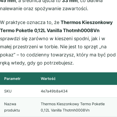
45 mm
, a średnica ujścia to
33 mm
, co ułatwia
nalewanie oraz spożywanie zawartości.
W praktyce oznacza to, że
Thermos Kieszonkowy
Termo Poketle 0,12L Vanilla Thotmh0008Vn
sprawdzi się zarówno w kieszeni spodni, jak i w
małej przestrzeni w torbie. Nie jest to sprzęt „na
pokaz” – to codzienny towarzysz, który ma być pod
ręką wtedy, gdy go potrzebujesz.
Parametr
Wartość
SKU
4e7a49b8a434
Nazwa
Thermos Kieszonkowy Termo Poketle
produktu
0,12L Vanilla Thotmh0008Vn