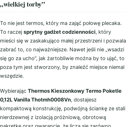
„wielkiej torby”
To nie jest termos, który ma zająć połowę plecaka.
To raczej
sprytny gadżet codzienności
, który
mieści się w zaskakująco małej przestrzeni i pozwala
zabrać to, co najważniejsze. Nawet jeśli nie „wsadzi
się go za ucho”, jak żartobliwie można by to ująć, to
poza tym jest stworzony, by znaleźć miejsce niemal
wszędzie.
Wybierając
Thermos Kieszonkowy Termo Poketle
0,12L Vanilla Thotmh0008Vn
, dostajesz
kompaktową konstrukcję, podwójną ściankę ze stali
nierdzewnej z izolacją próżniową, obrotową
nakrętkę oraz gwarancję, że liczą się zarówno