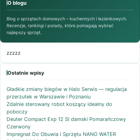
O blogu
Blog o sprzętach domowych – kuchennych i łazienkowych.
Recenzje, rankingi i porady, które pomagają wybrać
najlepszy sprzęt.
zzzzz
Ostatnie wpisy
Gładkie zmiany biegów w Halo Serwis — regulacja
przerzutek w Warszawie i Poznaniu
Zdalnie sterowany robot koszący idealny do
poboczy
Deuter Compact Exp 12 Sl damski Pomarańczowy
Czerwony
Impregnat Do Obuwia i Sprzętu NANO WATER