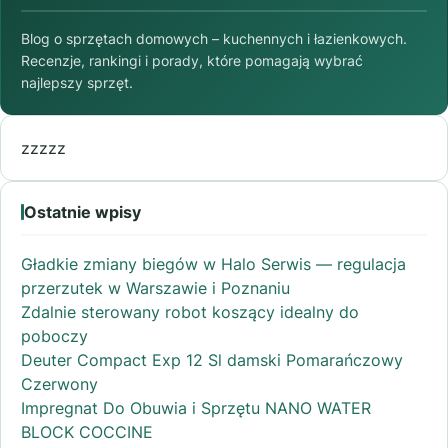
Blog o sprzętach domowych – kuchennych i łazienkowych.
Recenzje, rankingi i porady, które pomagają wybrać
najlepszy sprzęt.
zzzzz
Ostatnie wpisy
Gładkie zmiany biegów w Halo Serwis — regulacja
przerzutek w Warszawie i Poznaniu
Zdalnie sterowany robot koszący idealny do
poboczy
Deuter Compact Exp 12 Sl damski Pomarańczowy
Czerwony
Impregnat Do Obuwia i Sprzętu NANO WATER
BLOCK COCCINE