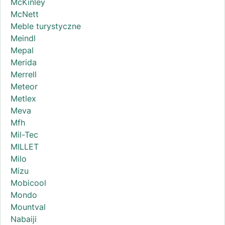
McKinley
McNett
Meble turystyczne
Meindl
Mepal
Merida
Merrell
Meteor
Metlex
Meva
Mfh
Mil-Tec
MILLET
Milo
Mizu
Mobicool
Mondo
Mountval
Nabaiji