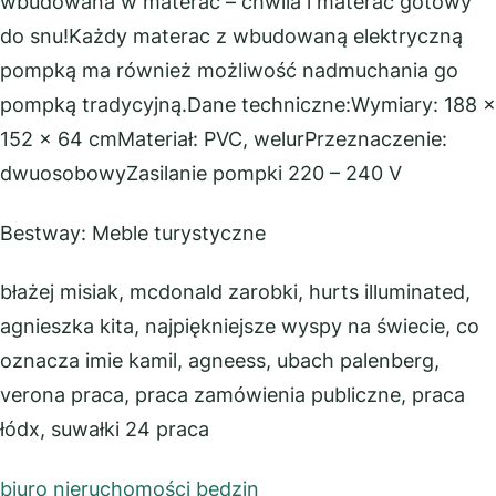
wbudowana w materac – chwila i materac gotowy
do snu!Każdy materac z wbudowaną elektryczną
pompką ma również możliwość nadmuchania go
pompką tradycyjną.Dane techniczne:Wymiary: 188 x
152 x 64 cmMateriał: PVC, welurPrzeznaczenie:
dwuosobowyZasilanie pompki 220 – 240 V
Bestway: Meble turystyczne
błażej misiak, mcdonald zarobki, hurts illuminated,
agnieszka kita, najpiękniejsze wyspy na świecie, co
oznacza imie kamil, agneess, ubach palenberg,
verona praca, praca zamówienia publiczne, praca
łódx, suwałki 24 praca
biuro nieruchomości będzin