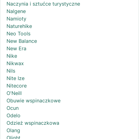
Naczynia i sztućce turystyczne
Nalgene
Namioty
Naturehike
Neo Tools
New Balance
New Era
Nike
Nikwax
Nils
Nite Ize
Nitecore
O'Neill
Obuwie wspinaczkowe
Ocun
Odelo
Odzież wspinaczkowa
Olang
Olight