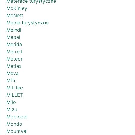
Materace turystyczne
McKinley
McNett
Meble turystyczne
Meindl
Mepal
Merida
Merrell
Meteor
Metlex
Meva
Mfh
Mil-Tec
MILLET
Milo
Mizu
Mobicool
Mondo
Mountval