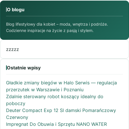
O blogu
Blog lifestylowy dla kobiet – moda, wnętrza i podróże.
Codzienne inspiracje na życie z pasją i stylem.
zzzzz
Ostatnie wpisy
Gładkie zmiany biegów w Halo Serwis — regulacja
przerzutek w Warszawie i Poznaniu
Zdalnie sterowany robot koszący idealny do
poboczy
Deuter Compact Exp 12 Sl damski Pomarańczowy
Czerwony
Impregnat Do Obuwia i Sprzętu NANO WATER