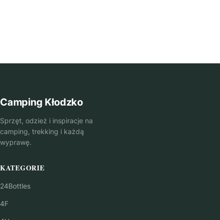
Camping Kłodzko
Sprzęt, odzież i inspiracje na
camping, trekking i każdą
wyprawę.
KATEGORIE
24Bottles
4F