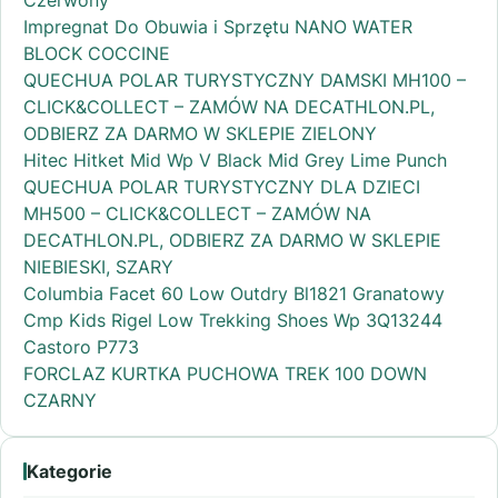
Impregnat Do Obuwia i Sprzętu NANO WATER
BLOCK COCCINE
QUECHUA POLAR TURYSTYCZNY DAMSKI MH100 –
CLICK&COLLECT – ZAMÓW NA DECATHLON.PL,
ODBIERZ ZA DARMO W SKLEPIE ZIELONY
Hitec Hitket Mid Wp V Black Mid Grey Lime Punch
QUECHUA POLAR TURYSTYCZNY DLA DZIECI
MH500 – CLICK&COLLECT – ZAMÓW NA
DECATHLON.PL, ODBIERZ ZA DARMO W SKLEPIE
NIEBIESKI, SZARY
Columbia Facet 60 Low Outdry Bl1821 Granatowy
Cmp Kids Rigel Low Trekking Shoes Wp 3Q13244
Castoro P773
FORCLAZ KURTKA PUCHOWA TREK 100 DOWN
CZARNY
Kategorie