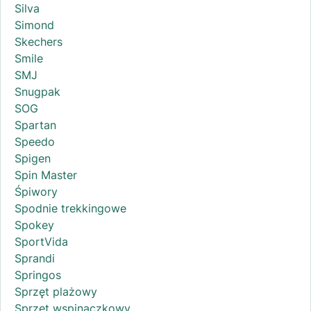
Silva
Simond
Skechers
Smile
SMJ
Snugpak
SOG
Spartan
Speedo
Spigen
Spin Master
Śpiwory
Spodnie trekkingowe
Spokey
SportVida
Sprandi
Springos
Sprzęt plażowy
Sprzęt wspinaczkowy