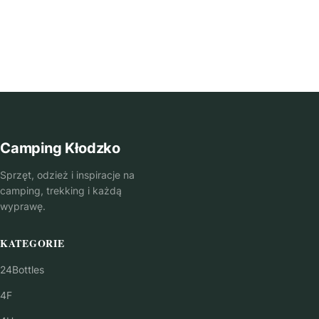
Camping Kłodzko
Sprzęt, odzież i inspiracje na
camping, trekking i każdą
wyprawę.
KATEGORIE
24Bottles
4F