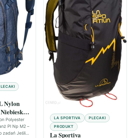
PLECAKI
L Nylon
 Niebieski
LA SPORTIVA
PLECAKI
M2
on Polyester
anż Pl Np M2 –
PRODUKT
 zadań Jeśli
La Sportiva