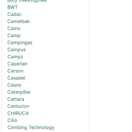
Buty trekkingowe
BWT
Cadac
Camelbak
Camo
Camp
Campingaz
Campus
Campz
Caperlan
Carson
Casadei
Casno
Caterpillar
Cattara
Centurion
CHIRUCA
Cilio
Climbing Technology