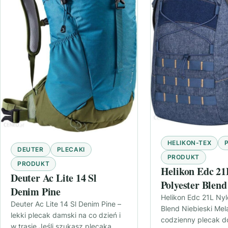
HELIKON-TEX
DEUTER
PLECAKI
PRODUKT
PRODUKT
Helikon Edc 21
Deuter Ac Lite 14 Sl
Polyester Blend
Denim Pine
Melanż Pl Np 
Helikon Edc 21L Nyl
Deuter Ac Lite 14 Sl Denim Pine –
Blend Niebieski Mel
lekki plecak damski na co dzień i
codzienny plecak do
w trasie Jeśli szukasz plecaka,