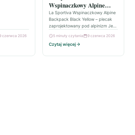
tóry sprawdza
Wspinaczkowy Alpine
Backpack Black Yellow
La Sportiva Wspinaczkowy Alpine
Backpack Black Yellow – plecak
zaprojektowany pod alpinizm Jeśli
szukasz lekkiego i praktycznego
9 czerwca 2026
5 minuty czytania
9 czerwca 2026
wyposażenia, które nie ogranicza
Czytaj więcej
ruchów podczas podejść…