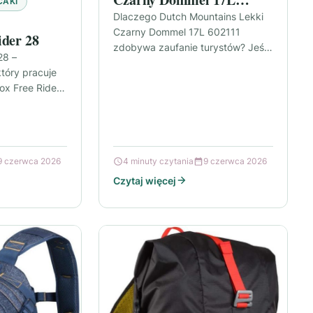
CAKI
602111
Dlaczego Dutch Mountains Lekki
Czarny Dommel 17L 602111
ider 28
zdobywa zaufanie turystów? Jeśli
28 –
szukasz kompaktowego plecaka
który pracuje
podróżnego, który nie obciąża
ox Free Rider
wędrówek, model Dutch
dowy o
Mountains Lekki…
w, stworzony…
9 czerwca 2026
4 minuty czytania
9 czerwca 2026
Czytaj więcej