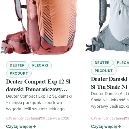
DEUTER
PLECA
DEUTER
PLECAKI
PRODUKT
PRODUKT
Deuter Damski 
Deuter Compact Exp 12 Sl
Sl Tin Shale Nl
damski Pomarańczowy
Deuter Damski Ac Lit
Czerwony
Deuter Compact Exp 12 SL damski
Shale Nl – lekkość 
– miejski porządek i sportowa
wyprawy Jeśli szuk
wygoda Jeśli szukasz lekkiego
który nie ciąży pod
plecaka, który nie krępuje ruchów
5 minuty czytania
9 czerwca 2026
5 minuty czytania
wyjść w…
i dobrze sprawdza się…
Czytaj więcej
Czytaj więcej