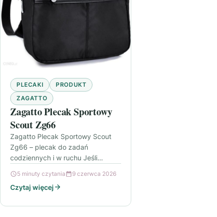
PLECAKI
PRODUKT
ZAGATTO
Zagatto Plecak Sportowy
Scout Zg66
Zagatto Plecak Sportowy Scout
Zg66 – plecak do zadań
codziennych i w ruchu Jeśli
szukasz plecaka, który sprawdzi
5 minuty czytania
9 czerwca 2026
się zarówno w drodze do pracy,…
Czytaj więcej