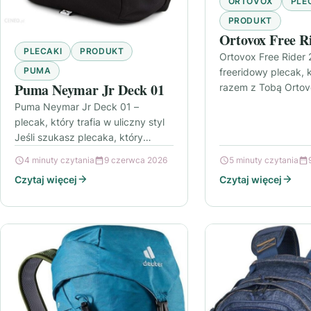
ORTOVOX
PLE
PRODUKT
Ortovox Free R
PLECAKI
PRODUKT
Ortovox Free Rider 
PUMA
freeridowy plecak, 
Puma Neymar Jr Deck 01
razem z Tobą Ortov
28 to plecak freeri
Puma Neymar Jr Deck 01 –
pojemności 28 litró
plecak, który trafia w uliczny styl
Jeśli szukasz plecaka, który
wygląda jak element codziennej
4 minuty czytania
9 czerwca 2026
5 minuty czytania
garderoby prawdziwego fana
Czytaj więcej
Czytaj więcej
futbolu,…