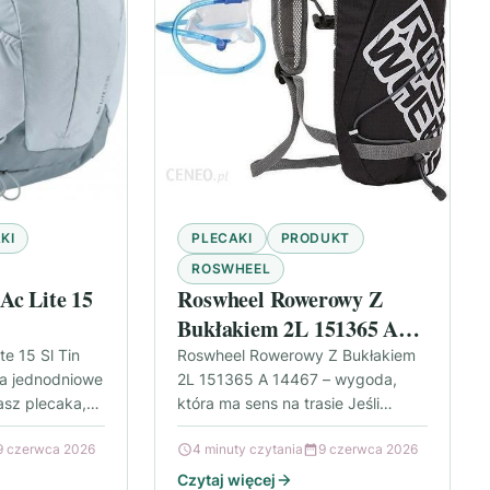
KI
PLECAKI
PRODUKT
ROSWHEEL
Ac Lite 15
Roswheel Rowerowy Z
Bukłakiem 2L 151365 A
14467
e 15 Sl Tin
Roswheel Rowerowy Z Bukłakiem
na jednodniowe
2L 151365 A 14467 – wygoda,
asz plecaka,
która ma sens na trasie Jeśli
czas krótkich
jeździsz rowerem rekreacyjnie
9 czerwca 2026
4 minuty czytania
9 czerwca 2026
albo regularnie trenujesz, szybko
docenisz…
Czytaj więcej