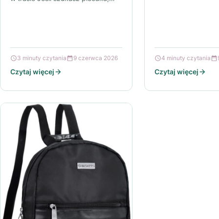
szukasz plecaka, k
który nie ciąży w…
się zarówno w…
3 minuty czytania
9 czerwca 2026
4 minuty czytania
Czytaj więcej
Czytaj więcej