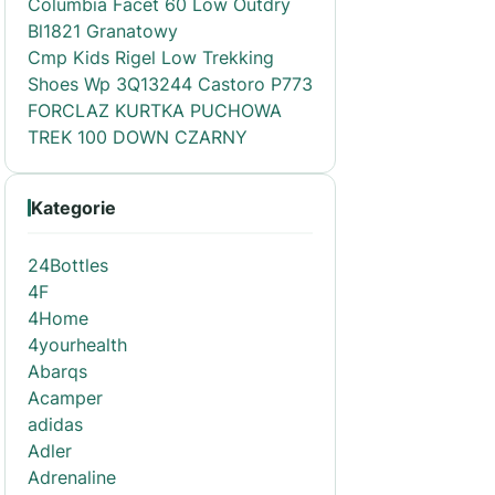
Columbia Facet 60 Low Outdry
Bl1821 Granatowy
Cmp Kids Rigel Low Trekking
Shoes Wp 3Q13244 Castoro P773
FORCLAZ KURTKA PUCHOWA
TREK 100 DOWN CZARNY
Kategorie
24Bottles
4F
4Home
4yourhealth
Abarqs
Acamper
adidas
Adler
Adrenaline