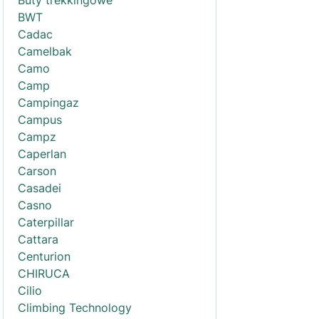
Buty trekkingowe
BWT
Cadac
Camelbak
Camo
Camp
Campingaz
Campus
Campz
Caperlan
Carson
Casadei
Casno
Caterpillar
Cattara
Centurion
CHIRUCA
Cilio
Climbing Technology