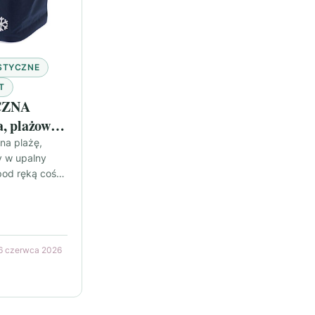
STYCZNE
T
CZNA
, plażowa,
na plażę,
y w upalny
pod ręką coś
zymać ciepło
6 czerwca 2026