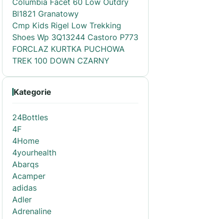
Columbia Facet 60 Low Outdry
Bl1821 Granatowy
Cmp Kids Rigel Low Trekking
Shoes Wp 3Q13244 Castoro P773
FORCLAZ KURTKA PUCHOWA
TREK 100 DOWN CZARNY
Kategorie
24Bottles
4F
4Home
4yourhealth
Abarqs
Acamper
adidas
Adler
Adrenaline