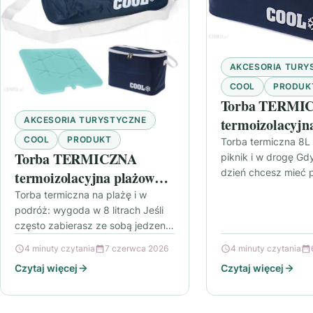
AKCESORIA TURY
COOL
PRODUK
Torba TERMI
termoizolacyjna
AKCESORIA TURYSTYCZNE
turystyczna, 8L
COOL
PRODUKT
Torba termiczna 8L 
Torba TERMICZNA
piknik i w drogę Gd
dzień chcesz mieć 
termoizolacyjna plażowa
zimnego albo podtr
turystyczna z wkładem
Torba termiczna na plażę i w
posiłku w…
podróż: wygoda w 8 litrach Jeśli
chłodzącym 8L
często zabierasz ze sobą jedzenie
i napoje na wyjazdy, spacery,
4 minuty czytania
7 czerwca 2026
4 minuty czytania
pikniki albo…
Czytaj więcej
Czytaj więcej