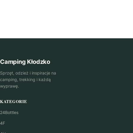
Camping Kłodzko
Sprzęt, odzież i inspiracje na
camping, trekking i każdą
wyprawę.
KATEGORIE
24Bottles
4F