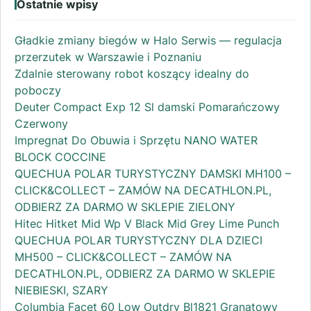
Ostatnie wpisy
Gładkie zmiany biegów w Halo Serwis — regulacja
przerzutek w Warszawie i Poznaniu
Zdalnie sterowany robot koszący idealny do
poboczy
Deuter Compact Exp 12 Sl damski Pomarańczowy
Czerwony
Impregnat Do Obuwia i Sprzętu NANO WATER
BLOCK COCCINE
QUECHUA POLAR TURYSTYCZNY DAMSKI MH100 –
CLICK&COLLECT – ZAMÓW NA DECATHLON.PL,
ODBIERZ ZA DARMO W SKLEPIE ZIELONY
Hitec Hitket Mid Wp V Black Mid Grey Lime Punch
QUECHUA POLAR TURYSTYCZNY DLA DZIECI
MH500 – CLICK&COLLECT – ZAMÓW NA
DECATHLON.PL, ODBIERZ ZA DARMO W SKLEPIE
NIEBIESKI, SZARY
Columbia Facet 60 Low Outdry Bl1821 Granatowy