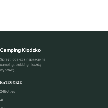
Camping Kłodzko
Sprzęt, odzież i inspiracje na
camping, trekking i każdą
wyprawę.
KATEGORIE
24Bottles
4F