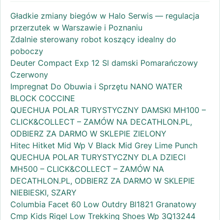
Gładkie zmiany biegów w Halo Serwis — regulacja
przerzutek w Warszawie i Poznaniu
Zdalnie sterowany robot koszący idealny do
poboczy
Deuter Compact Exp 12 Sl damski Pomarańczowy
Czerwony
Impregnat Do Obuwia i Sprzętu NANO WATER
BLOCK COCCINE
QUECHUA POLAR TURYSTYCZNY DAMSKI MH100 –
CLICK&COLLECT – ZAMÓW NA DECATHLON.PL,
ODBIERZ ZA DARMO W SKLEPIE ZIELONY
Hitec Hitket Mid Wp V Black Mid Grey Lime Punch
QUECHUA POLAR TURYSTYCZNY DLA DZIECI
MH500 – CLICK&COLLECT – ZAMÓW NA
DECATHLON.PL, ODBIERZ ZA DARMO W SKLEPIE
NIEBIESKI, SZARY
Columbia Facet 60 Low Outdry Bl1821 Granatowy
Cmp Kids Rigel Low Trekking Shoes Wp 3Q13244