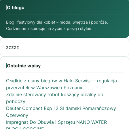
O blogu
Blog lifestylowy dla kobiet – moda, wnętrza i podróże.
Codzienne inspiracje na życie z pasją i stylem.
zzzzz
Ostatnie wpisy
Gładkie zmiany biegów w Halo Serwis — regulacja
przerzutek w Warszawie i Poznaniu
Zdalnie sterowany robot koszący idealny do
poboczy
Deuter Compact Exp 12 Sl damski Pomarańczowy
Czerwony
Impregnat Do Obuwia i Sprzętu NANO WATER