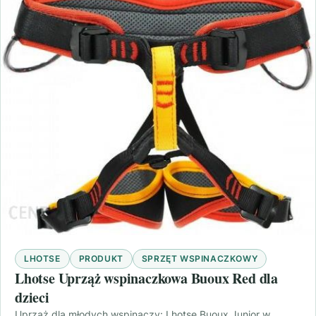
LHOTSE
PRODUKT
SPRZĘT WSPINACZKOWY
Lhotse Uprząż wspinaczkowa Buoux Red dla
dzieci
Uprząż dla młodych wspinaczy: Lhotse Buoux Junior w