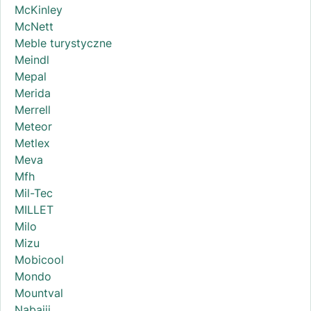
McKinley
McNett
Meble turystyczne
Meindl
Mepal
Merida
Merrell
Meteor
Metlex
Meva
Mfh
Mil-Tec
MILLET
Milo
Mizu
Mobicool
Mondo
Mountval
Nabaiji