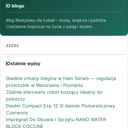
O blogu
Blog lifestylowy dla kobiet – moda, wnętrza i podróże.
Codzienne inspiracje na życie z pasją i stylem.
zzzzz
Ostatnie wpisy
Gładkie zmiany biegów w Halo Serwis — regulacja
przerzutek w Warszawie i Poznaniu
Zdalnie sterowany robot koszący idealny do
poboczy
Deuter Compact Exp 12 Sl damski Pomarańczowy
Czerwony
Impregnat Do Obuwia i Sprzętu NANO WATER
BLOCK COCCINE