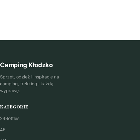
Camping Kłodzko
Sprzęt, odzież i inspiracje na
camping, trekking i każdą
wyprawę.
KATEGORIE
24Bottles
4F