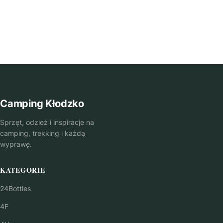
Camping Kłodzko
Sprzęt, odzież i inspiracje na
camping, trekking i każdą
wyprawę.
KATEGORIE
24Bottles
4F