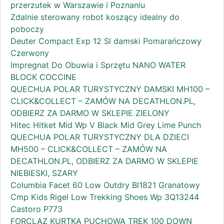
przerzutek w Warszawie i Poznaniu
Zdalnie sterowany robot koszący idealny do
poboczy
Deuter Compact Exp 12 Sl damski Pomarańczowy
Czerwony
Impregnat Do Obuwia i Sprzętu NANO WATER
BLOCK COCCINE
QUECHUA POLAR TURYSTYCZNY DAMSKI MH100 –
CLICK&COLLECT – ZAMÓW NA DECATHLON.PL,
ODBIERZ ZA DARMO W SKLEPIE ZIELONY
Hitec Hitket Mid Wp V Black Mid Grey Lime Punch
QUECHUA POLAR TURYSTYCZNY DLA DZIECI
MH500 – CLICK&COLLECT – ZAMÓW NA
DECATHLON.PL, ODBIERZ ZA DARMO W SKLEPIE
NIEBIESKI, SZARY
Columbia Facet 60 Low Outdry Bl1821 Granatowy
Cmp Kids Rigel Low Trekking Shoes Wp 3Q13244
Castoro P773
FORCLAZ KURTKA PUCHOWA TREK 100 DOWN