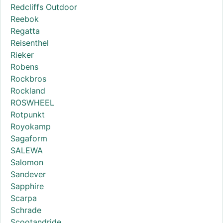
Redcliffs Outdoor
Reebok
Regatta
Reisenthel
Rieker
Robens
Rockbros
Rockland
ROSWHEEL
Rotpunkt
Royokamp
Sagaform
SALEWA
Salomon
Sandever
Sapphire
Scarpa
Schrade
Scootandride