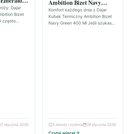
 Emerald
Ambition Bizet Navy
róży: Dajar
Green 400 Ml
Komfort każdego dnia z Dajar
bition Bizet
Kubek Termiczny Ambition Bizet
i często
Navy Green 400 Ml Jeśli szukasz
batę albo
kubka, który pomaga utrzymać
, że liczy…
temperaturę napoju i ułatwia
codzienne…
27 stycznia 2026
5 minuty czytania
26 stycznia 2026
Czytaj więcej