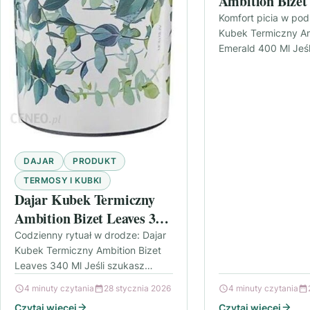
Ambition Bizet
400 Ml
Komfort picia w pod
Kubek Termiczny Am
Emerald 400 Ml Jeśl
zabierasz kawę, her
wodę w drogę, wiesz
DAJAR
PRODUKT
TERMOSY I KUBKI
Dajar Kubek Termiczny
Ambition Bizet Leaves 340
Ml
Codzienny rytuał w drodze: Dajar
Kubek Termiczny Ambition Bizet
Leaves 340 Ml Jeśli szukasz
kubka, który nie zawiedzie w
4 minuty czytania
28 stycznia 2026
4 minuty czytania
pracy, w podróży albo podczas…
Czytaj więcej
Czytaj więcej