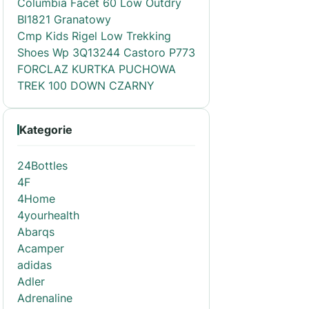
Columbia Facet 60 Low Outdry
Bl1821 Granatowy
Cmp Kids Rigel Low Trekking
Shoes Wp 3Q13244 Castoro P773
FORCLAZ KURTKA PUCHOWA
TREK 100 DOWN CZARNY
Kategorie
24Bottles
4F
4Home
4yourhealth
Abarqs
Acamper
adidas
Adler
Adrenaline