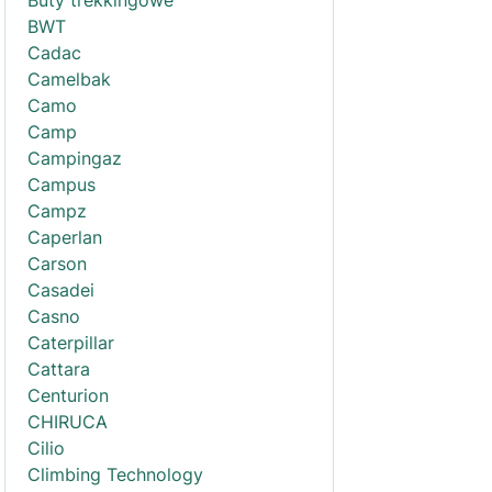
Buty trekkingowe
BWT
Cadac
Camelbak
Camo
Camp
Campingaz
Campus
Campz
Caperlan
Carson
Casadei
Casno
Caterpillar
Cattara
Centurion
CHIRUCA
Cilio
Climbing Technology