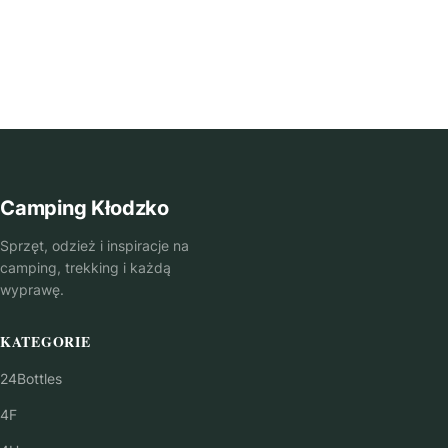
Camping Kłodzko
Sprzęt, odzież i inspiracje na
camping, trekking i każdą
wyprawę.
KATEGORIE
24Bottles
4F