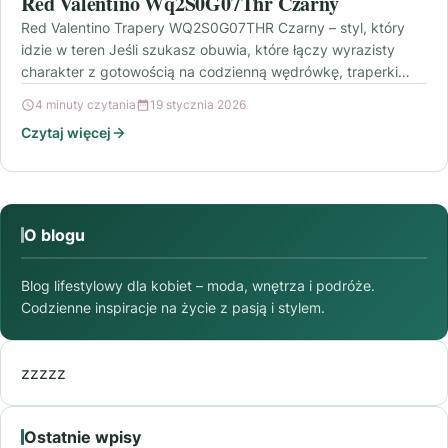
Red Valentino Wq2S0G07Thr Czarny
Red Valentino Trapery WQ2S0G07THR Czarny – styl, który
idzie w teren Jeśli szukasz obuwia, które łączy wyrazisty
charakter z gotowością na codzienną wędrówkę, traperki…
4 minuty czytania
19 stycznia 2026
Czytaj więcej
O blogu
Blog lifestylowy dla kobiet – moda, wnętrza i podróże.
Codzienne inspiracje na życie z pasją i stylem.
zzzzz
Ostatnie wpisy