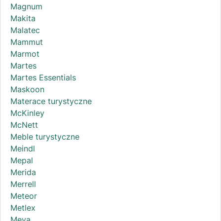
Magnum
Makita
Malatec
Mammut
Marmot
Martes
Martes Essentials
Maskoon
Materace turystyczne
McKinley
McNett
Meble turystyczne
Meindl
Mepal
Merida
Merrell
Meteor
Metlex
Meva