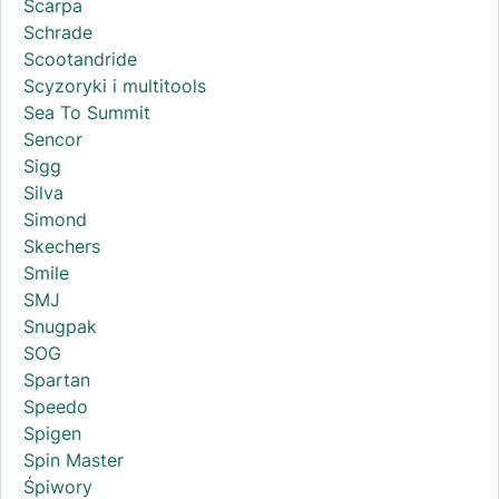
Scarpa
Schrade
Scootandride
Scyzoryki i multitools
Sea To Summit
Sencor
Sigg
Silva
Simond
Skechers
Smile
SMJ
Snugpak
SOG
Spartan
Speedo
Spigen
Spin Master
Śpiwory