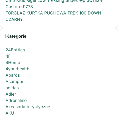
Cmp Kids Rigel Low Trekking Shoes Wp 3Q13244
Castoro P773
FORCLAZ KURTKA PUCHOWA TREK 100 DOWN
CZARNY
Kategorie
24Bottles
4F
4Home
4yourhealth
Abarqs
Acamper
adidas
Adler
Adrenaline
Akcesoria turystyczne
AKU