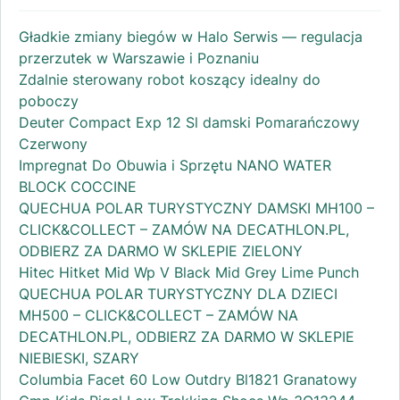
Gładkie zmiany biegów w Halo Serwis — regulacja
przerzutek w Warszawie i Poznaniu
Zdalnie sterowany robot koszący idealny do
poboczy
Deuter Compact Exp 12 Sl damski Pomarańczowy
Czerwony
Impregnat Do Obuwia i Sprzętu NANO WATER
BLOCK COCCINE
QUECHUA POLAR TURYSTYCZNY DAMSKI MH100 –
CLICK&COLLECT – ZAMÓW NA DECATHLON.PL,
ODBIERZ ZA DARMO W SKLEPIE ZIELONY
Hitec Hitket Mid Wp V Black Mid Grey Lime Punch
QUECHUA POLAR TURYSTYCZNY DLA DZIECI
MH500 – CLICK&COLLECT – ZAMÓW NA
DECATHLON.PL, ODBIERZ ZA DARMO W SKLEPIE
NIEBIESKI, SZARY
Columbia Facet 60 Low Outdry Bl1821 Granatowy