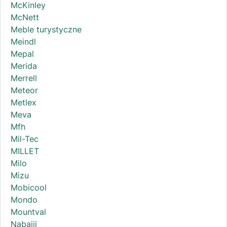
McKinley
McNett
Meble turystyczne
Meindl
Mepal
Merida
Merrell
Meteor
Metlex
Meva
Mfh
Mil-Tec
MILLET
Milo
Mizu
Mobicool
Mondo
Mountval
Nabaiji