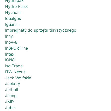
Hydrapak
Hydro Flask
Hyundai
Idealgas
Iguana
Impregnaty do sprzętu turystycznego
Inny
Inov-8
InSPORTline
Intex
ION8
Iso Trade
ITW Nexus
Jack Wolfskin
Jackery
Jetboil
Jilong
JMD
Jobe