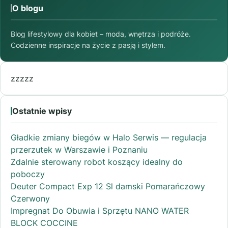
O blogu
Blog lifestylowy dla kobiet – moda, wnętrza i podróże.
Codzienne inspiracje na życie z pasją i stylem.
zzzzz
Ostatnie wpisy
Gładkie zmiany biegów w Halo Serwis — regulacja
przerzutek w Warszawie i Poznaniu
Zdalnie sterowany robot koszący idealny do
poboczy
Deuter Compact Exp 12 Sl damski Pomarańczowy
Czerwony
Impregnat Do Obuwia i Sprzętu NANO WATER
BLOCK COCCINE