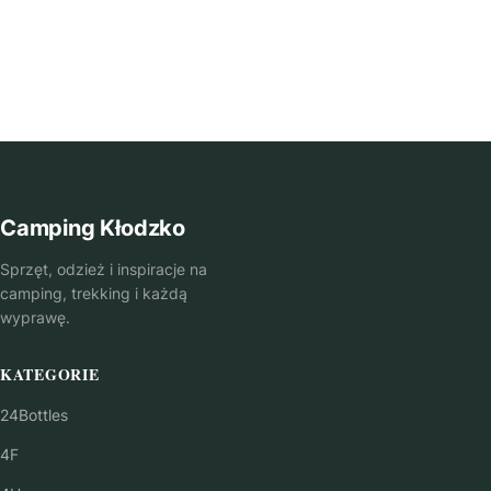
Camping Kłodzko
Sprzęt, odzież i inspiracje na
camping, trekking i każdą
wyprawę.
KATEGORIE
24Bottles
4F