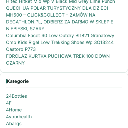
Hitec Hitket Mid Wp V Black Mid Grey Lime Punch
QUECHUA POLAR TURYSTYCZNY DLA DZIECI
MH500 – CLICK&COLLECT – ZAMÓW NA
DECATHLON.PL, ODBIERZ ZA DARMO W SKLEPIE
NIEBIESKI, SZARY
Columbia Facet 60 Low Outdry Bl1821 Granatowy
Cmp Kids Rigel Low Trekking Shoes Wp 3Q13244
Castoro P773
FORCLAZ KURTKA PUCHOWA TREK 100 DOWN
CZARNY
Kategorie
24Bottles
4F
4Home
4yourhealth
Abarqs