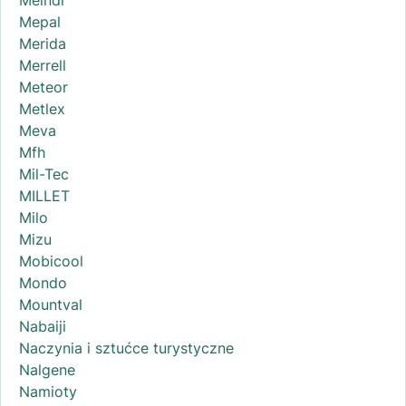
Meindl
Mepal
Merida
Merrell
Meteor
Metlex
Meva
Mfh
Mil-Tec
MILLET
Milo
Mizu
Mobicool
Mondo
Mountval
Nabaiji
Naczynia i sztućce turystyczne
Nalgene
Namioty