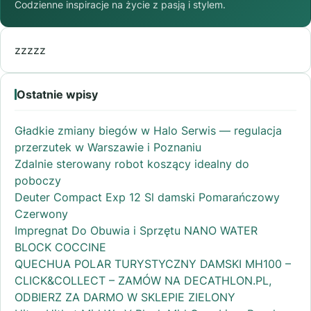
Codzienne inspiracje na życie z pasją i stylem.
zzzzz
Ostatnie wpisy
Gładkie zmiany biegów w Halo Serwis — regulacja
przerzutek w Warszawie i Poznaniu
Zdalnie sterowany robot koszący idealny do
poboczy
Deuter Compact Exp 12 Sl damski Pomarańczowy
Czerwony
Impregnat Do Obuwia i Sprzętu NANO WATER
BLOCK COCCINE
QUECHUA POLAR TURYSTYCZNY DAMSKI MH100 –
CLICK&COLLECT – ZAMÓW NA DECATHLON.PL,
ODBIERZ ZA DARMO W SKLEPIE ZIELONY