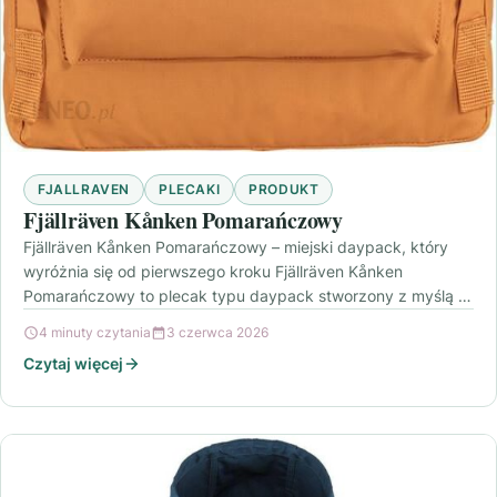
FJALLRAVEN
PLECAKI
PRODUKT
Fjällräven Kånken Pomarańczowy
Fjällräven Kånken Pomarańczowy – miejski daypack, który
wyróżnia się od pierwszego kroku Fjällräven Kånken
Pomarańczowy to plecak typu daypack stworzony z myślą o
codziennych…
4 minuty czytania
3 czerwca 2026
Czytaj więcej