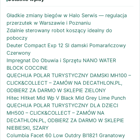
Gładkie zmiany biegów w Halo Serwis — regulacja
przerzutek w Warszawie i Poznaniu
Zdalnie sterowany robot koszący idealny do
poboczy
Deuter Compact Exp 12 Sl damski Pomarańczowy
Czerwony
Impregnat Do Obuwia i Sprzętu NANO WATER
BLOCK COCCINE
QUECHUA POLAR TURYSTYCZNY DAMSKI MH100 –
CLICK&COLLECT – ZAMÓW NA DECATHLON.PL,
ODBIERZ ZA DARMO W SKLEPIE ZIELONY
Hitec Hitket Mid Wp V Black Mid Grey Lime Punch
QUECHUA POLAR TURYSTYCZNY DLA DZIECI
MH500 – CLICK&COLLECT – ZAMÓW NA
DECATHLON.PL, ODBIERZ ZA DARMO W SKLEPIE
NIEBIESKI, SZARY
Columbia Facet 60 Low Outdry Bl1821 Granatowy