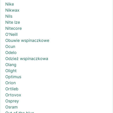
Nike
Nikwax
Nils
Nite Ize
Nitecore
O'Neill
Obuwie wspinaczkowe
Ocun
Odelo
Odzież wspinaczkowa
Olang
Olight
Optimus
Orion
Ortlieb
Ortovox
Osprey
Osram
Out of the blue