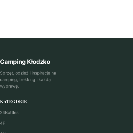
Camping Kłodzko
Sprzęt, odzież i inspiracje na
camping, trekking i każdą
wyprawę.
KATEGORIE
24Bottles
4F