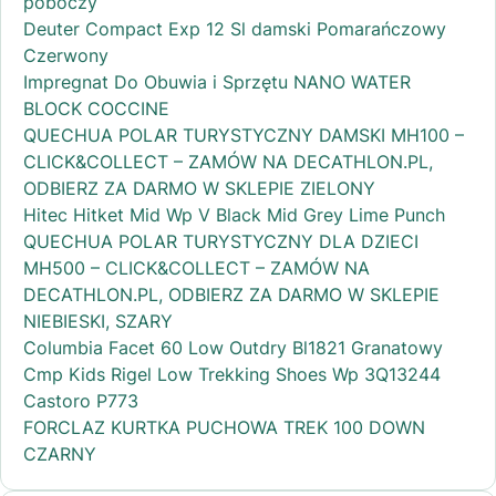
poboczy
Deuter Compact Exp 12 Sl damski Pomarańczowy
Czerwony
Impregnat Do Obuwia i Sprzętu NANO WATER
BLOCK COCCINE
QUECHUA POLAR TURYSTYCZNY DAMSKI MH100 –
CLICK&COLLECT – ZAMÓW NA DECATHLON.PL,
ODBIERZ ZA DARMO W SKLEPIE ZIELONY
Hitec Hitket Mid Wp V Black Mid Grey Lime Punch
QUECHUA POLAR TURYSTYCZNY DLA DZIECI
MH500 – CLICK&COLLECT – ZAMÓW NA
DECATHLON.PL, ODBIERZ ZA DARMO W SKLEPIE
NIEBIESKI, SZARY
Columbia Facet 60 Low Outdry Bl1821 Granatowy
Cmp Kids Rigel Low Trekking Shoes Wp 3Q13244
Castoro P773
FORCLAZ KURTKA PUCHOWA TREK 100 DOWN
CZARNY