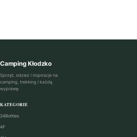
Camping Kłodzko
Sprzęt, odzież i inspiracje na
camping, trekking i każdą
wyprawę.
KATEGORIE
24Bottles
4F