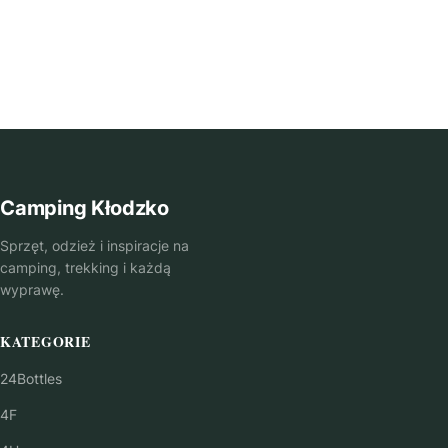
Camping Kłodzko
Sprzęt, odzież i inspiracje na
camping, trekking i każdą
wyprawę.
KATEGORIE
24Bottles
4F