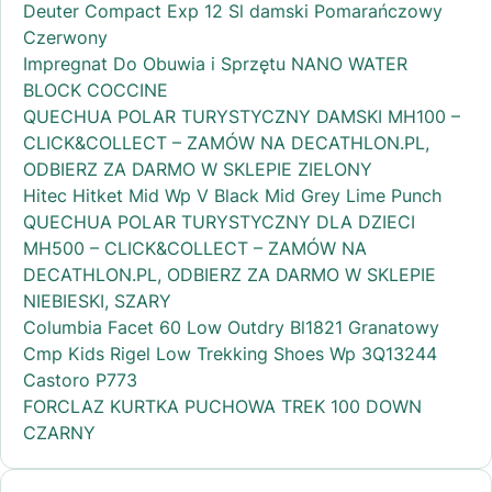
Deuter Compact Exp 12 Sl damski Pomarańczowy
Czerwony
Impregnat Do Obuwia i Sprzętu NANO WATER
BLOCK COCCINE
QUECHUA POLAR TURYSTYCZNY DAMSKI MH100 –
CLICK&COLLECT – ZAMÓW NA DECATHLON.PL,
ODBIERZ ZA DARMO W SKLEPIE ZIELONY
Hitec Hitket Mid Wp V Black Mid Grey Lime Punch
QUECHUA POLAR TURYSTYCZNY DLA DZIECI
MH500 – CLICK&COLLECT – ZAMÓW NA
DECATHLON.PL, ODBIERZ ZA DARMO W SKLEPIE
NIEBIESKI, SZARY
Columbia Facet 60 Low Outdry Bl1821 Granatowy
Cmp Kids Rigel Low Trekking Shoes Wp 3Q13244
Castoro P773
FORCLAZ KURTKA PUCHOWA TREK 100 DOWN
CZARNY