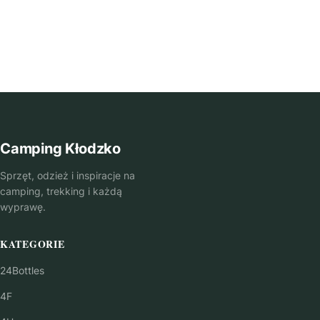
Camping Kłodzko
Sprzęt, odzież i inspiracje na
camping, trekking i każdą
wyprawę.
KATEGORIE
24Bottles
4F