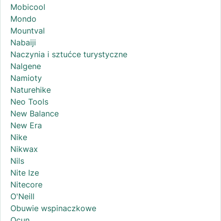
Mobicool
Mondo
Mountval
Nabaiji
Naczynia i sztućce turystyczne
Nalgene
Namioty
Naturehike
Neo Tools
New Balance
New Era
Nike
Nikwax
Nils
Nite Ize
Nitecore
O'Neill
Obuwie wspinaczkowe
Ocun