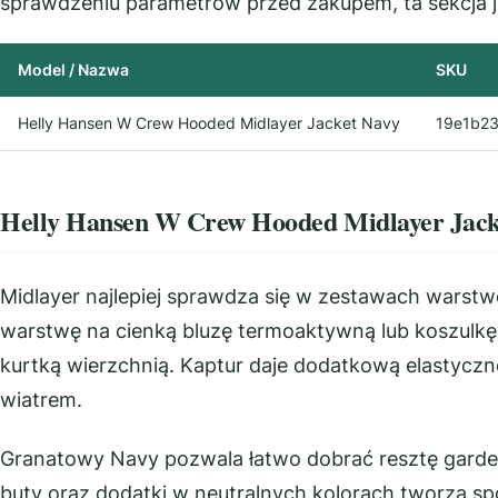
sprawdzeniu parametrów przed zakupem, ta sekcja j
Model / Nazwa
SKU
Helly Hansen W Crew Hooded Midlayer Jacket Navy
19e1b2
Helly Hansen W Crew Hooded Midlayer Jacke
Midlayer najlepiej sprawdza się w zestawach warst
warstwę na cienką bluzę termoaktywną lub koszulkę, a 
kurtką wierzchnią. Kaptur daje dodatkową elastyczno
wiatrem.
Granatowy Navy pozwala łatwo dobrać resztę garder
buty oraz dodatki w neutralnych kolorach tworzą sp