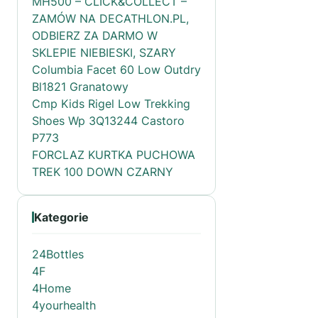
MH500 – CLICK&COLLECT –
ZAMÓW NA DECATHLON.PL,
ODBIERZ ZA DARMO W
SKLEPIE NIEBIESKI, SZARY
Columbia Facet 60 Low Outdry
Bl1821 Granatowy
Cmp Kids Rigel Low Trekking
Shoes Wp 3Q13244 Castoro
P773
FORCLAZ KURTKA PUCHOWA
TREK 100 DOWN CZARNY
Kategorie
24Bottles
4F
4Home
4yourhealth