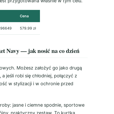
est przygotowana właśnie w tym celu.
Cena
396649
579.99 zł
t Navy — jak nosić na co dzień
wowych. Możesz założyć go jako drugą
jeśli robi się chłodniej, połączyć z
ść w stylizacji i w ochronie przed
oby: jasne i ciemne spodnie, sportowe
ójny, praktyczny zestaw. To kurtka,