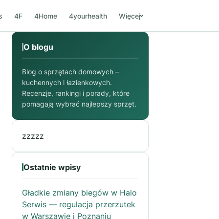
s
4F
4Home
4yourhealth
Więcej
O blogu
Blog o sprzętach domowych –
kuchennych i łazienkowych.
Recenzje, rankingi i porady, które
pomagają wybrać najlepszy sprzęt.
zzzzz
Ostatnie wpisy
Gładkie zmiany biegów w Halo
Serwis — regulacja przerzutek
w Warszawie i Poznaniu