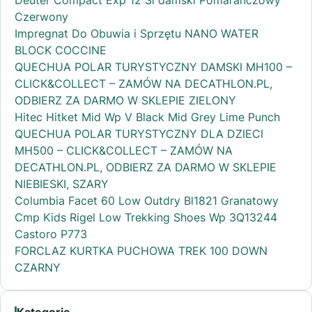
Czerwony
Impregnat Do Obuwia i Sprzętu NANO WATER
BLOCK COCCINE
QUECHUA POLAR TURYSTYCZNY DAMSKI MH100 –
CLICK&COLLECT – ZAMÓW NA DECATHLON.PL,
ODBIERZ ZA DARMO W SKLEPIE ZIELONY
Hitec Hitket Mid Wp V Black Mid Grey Lime Punch
QUECHUA POLAR TURYSTYCZNY DLA DZIECI
MH500 – CLICK&COLLECT – ZAMÓW NA
DECATHLON.PL, ODBIERZ ZA DARMO W SKLEPIE
NIEBIESKI, SZARY
Columbia Facet 60 Low Outdry Bl1821 Granatowy
Cmp Kids Rigel Low Trekking Shoes Wp 3Q13244
Castoro P773
FORCLAZ KURTKA PUCHOWA TREK 100 DOWN
CZARNY
Kategorie