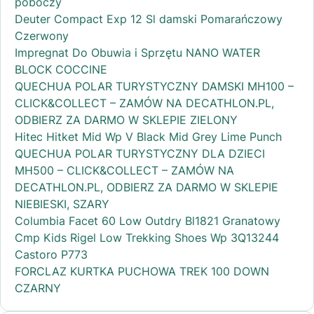
poboczy
Deuter Compact Exp 12 Sl damski Pomarańczowy
Czerwony
Impregnat Do Obuwia i Sprzętu NANO WATER
BLOCK COCCINE
QUECHUA POLAR TURYSTYCZNY DAMSKI MH100 –
CLICK&COLLECT – ZAMÓW NA DECATHLON.PL,
ODBIERZ ZA DARMO W SKLEPIE ZIELONY
Hitec Hitket Mid Wp V Black Mid Grey Lime Punch
QUECHUA POLAR TURYSTYCZNY DLA DZIECI
MH500 – CLICK&COLLECT – ZAMÓW NA
DECATHLON.PL, ODBIERZ ZA DARMO W SKLEPIE
NIEBIESKI, SZARY
Columbia Facet 60 Low Outdry Bl1821 Granatowy
Cmp Kids Rigel Low Trekking Shoes Wp 3Q13244
Castoro P773
FORCLAZ KURTKA PUCHOWA TREK 100 DOWN
CZARNY