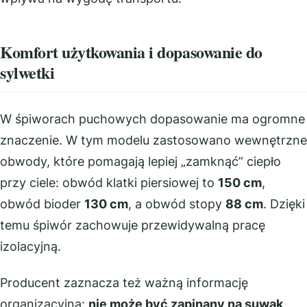
Komfort użytkowania i dopasowanie do
sylwetki
W śpiworach puchowych dopasowanie ma ogromne
znaczenie. W tym modelu zastosowano wewnętrzne
obwody, które pomagają lepiej „zamknąć” ciepło
przy ciele: obwód klatki piersiowej to
150 cm
,
obwód bioder
130 cm
, a obwód stopy
88 cm
. Dzięki
temu śpiwór zachowuje przewidywalną pracę
izolacyjną.
Producent zaznacza też ważną informację
organizacyjną:
nie może być zapinany na suwak