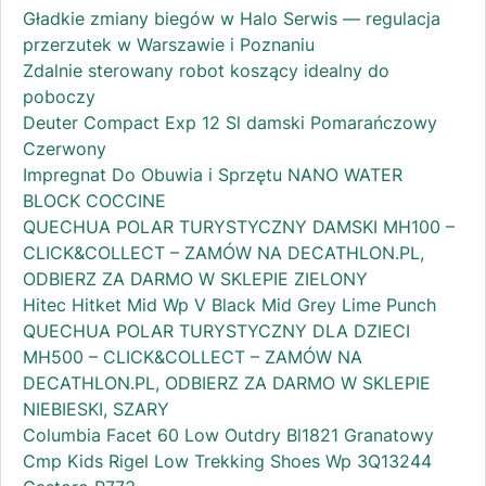
Gładkie zmiany biegów w Halo Serwis — regulacja
przerzutek w Warszawie i Poznaniu
Zdalnie sterowany robot koszący idealny do
poboczy
Deuter Compact Exp 12 Sl damski Pomarańczowy
Czerwony
Impregnat Do Obuwia i Sprzętu NANO WATER
BLOCK COCCINE
QUECHUA POLAR TURYSTYCZNY DAMSKI MH100 –
CLICK&COLLECT – ZAMÓW NA DECATHLON.PL,
ODBIERZ ZA DARMO W SKLEPIE ZIELONY
Hitec Hitket Mid Wp V Black Mid Grey Lime Punch
QUECHUA POLAR TURYSTYCZNY DLA DZIECI
MH500 – CLICK&COLLECT – ZAMÓW NA
DECATHLON.PL, ODBIERZ ZA DARMO W SKLEPIE
NIEBIESKI, SZARY
Columbia Facet 60 Low Outdry Bl1821 Granatowy
Cmp Kids Rigel Low Trekking Shoes Wp 3Q13244