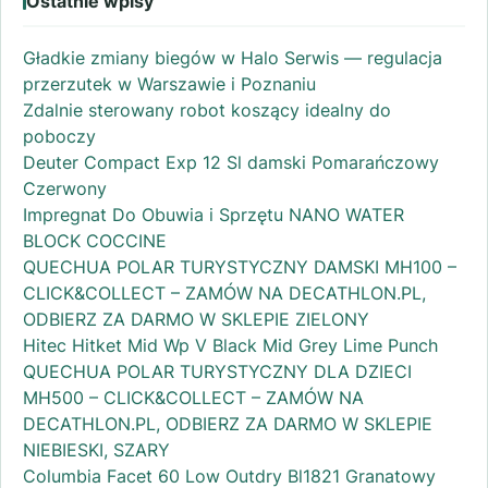
Ostatnie wpisy
Gładkie zmiany biegów w Halo Serwis — regulacja
przerzutek w Warszawie i Poznaniu
Zdalnie sterowany robot koszący idealny do
poboczy
Deuter Compact Exp 12 Sl damski Pomarańczowy
Czerwony
Impregnat Do Obuwia i Sprzętu NANO WATER
BLOCK COCCINE
QUECHUA POLAR TURYSTYCZNY DAMSKI MH100 –
CLICK&COLLECT – ZAMÓW NA DECATHLON.PL,
ODBIERZ ZA DARMO W SKLEPIE ZIELONY
Hitec Hitket Mid Wp V Black Mid Grey Lime Punch
QUECHUA POLAR TURYSTYCZNY DLA DZIECI
MH500 – CLICK&COLLECT – ZAMÓW NA
DECATHLON.PL, ODBIERZ ZA DARMO W SKLEPIE
NIEBIESKI, SZARY
Columbia Facet 60 Low Outdry Bl1821 Granatowy