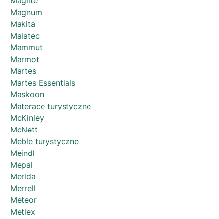
Maglite
Magnum
Makita
Malatec
Mammut
Marmot
Martes
Martes Essentials
Maskoon
Materace turystyczne
McKinley
McNett
Meble turystyczne
Meindl
Mepal
Merida
Merrell
Meteor
Metlex