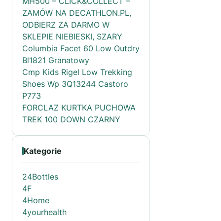
MH500 – CLICK&COLLECT –
ZAMÓW NA DECATHLON.PL,
ODBIERZ ZA DARMO W
SKLEPIE NIEBIESKI, SZARY
Columbia Facet 60 Low Outdry
Bl1821 Granatowy
Cmp Kids Rigel Low Trekking
Shoes Wp 3Q13244 Castoro
P773
FORCLAZ KURTKA PUCHOWA
TREK 100 DOWN CZARNY
Kategorie
24Bottles
4F
4Home
4yourhealth