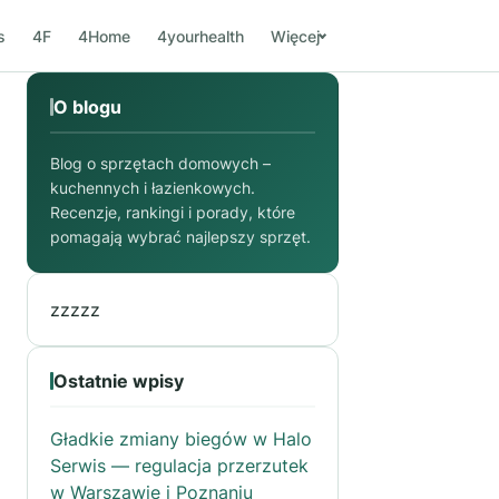
s
4F
4Home
4yourhealth
Więcej
O blogu
Blog o sprzętach domowych –
kuchennych i łazienkowych.
Recenzje, rankingi i porady, które
pomagają wybrać najlepszy sprzęt.
zzzzz
Ostatnie wpisy
Gładkie zmiany biegów w Halo
Serwis — regulacja przerzutek
w Warszawie i Poznaniu